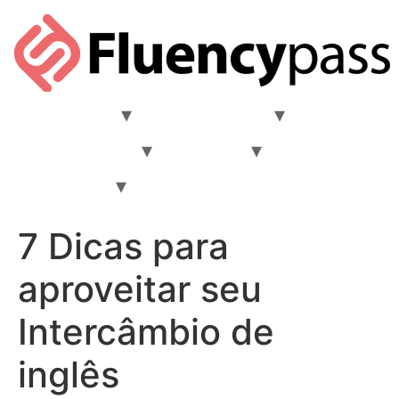
Comunidade
Materiais Ricos
Aprender Inglês
Destinos
Intercâmbio
FAQ
Quem nós somos?
7 Dicas para
aproveitar seu
Intercâmbio de
inglês