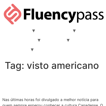
Comunidade
Materiais Ricos
Aprender Inglês
Destinos
Intercâmbio
FAQ
Quem nós somos?
Tag:
visto americano
Isenção de visto canadense
para brasileiros.
Nas últimas horas foi divulgado a melhor notícia para
quem sempre esperou conhecer a cultura Canadense. O