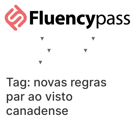
Comunidade
Materiais Ricos
Aprender Inglês
Destinos
Intercâmbio
FAQ
Quem nós somos?
Tag:
novas regras
par ao visto
canadense
Canadá Confirma Visto