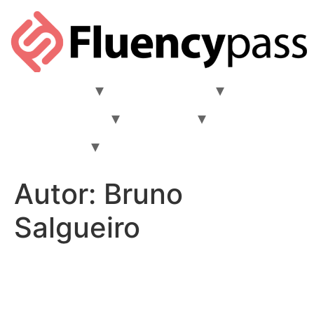
Comunidade
Materiais Ricos
Aprender Inglês
Destinos
Intercâmbio
FAQ
Quem nós somos?
Autor:
Bruno
Salgueiro